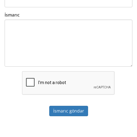
İsmarıc
İsmarıc göndər