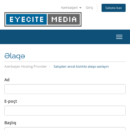
Azerbaijani
Giriş
Səbətə bax
Naviq
Əlaqə
Azerbaijan Hosting Provider
Satışdan əvvəl bizimlə əlaqə saxlayın
Ad
E-poçt
Başlıq