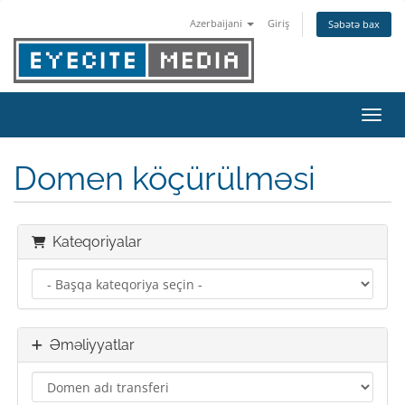
Azerbaijani
Giriş
Səbətə bax
Naviq
Domen köçürülməsi
Kateqoriyalar
Əməliyyatlar