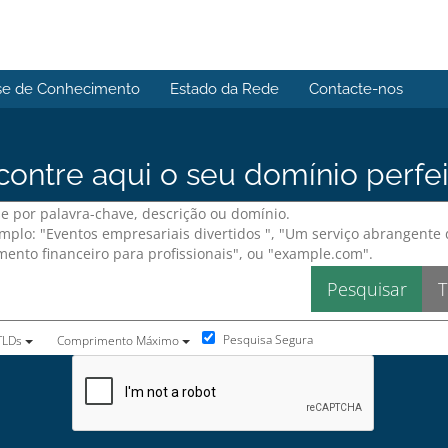
se de Conhecimento
Estado da Rede
Contacte-nos
contre aqui o seu domínio perfei
Pesquisa Segura
 TLDs
Comprimento Máximo