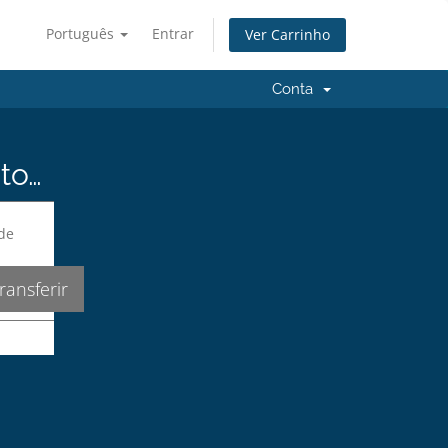
Português
Entrar
Ver Carrinho
Conta
to…